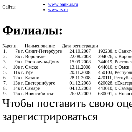
www.bank.rs.ru
Сайты
www.rs.ru
Филиалы:
№
рег.н.
Наименование
Дата регистрации
1.
7
в г. Санкт-Петербурге
24.10.2007
192238, г. Санкт
2.
8
в г. Воронеже
22.08.2008
394026, г. Ворон
3.
9
в г. Ростове-на-Дону
15.09.2008
344019, Ростовск
4.
10
в г. Омске
13.11.2008
644010, г. Омск,
5.
11
в г. Уфе
20.11.2008
450103, Республи
6.
12
в г. Казани
28.11.2008
420111, Республи
7.
13
в г. Екатеринбурге
01.12.2008
620028, г.Екатери
8.
14
в г. Самаре
04.12.2008
443010, г. Самар
9.
15
в г. Новосибирске
26.02.2009
630091, г. Новос
Чтобы поставить свою оц
зарегистрироваться